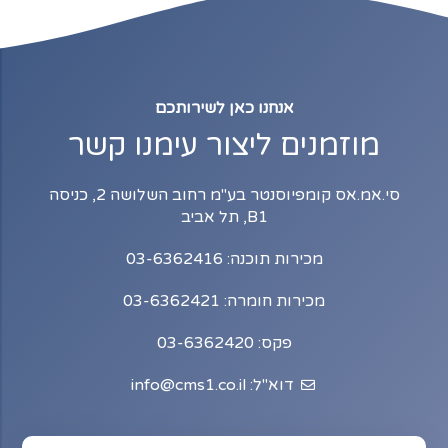
אנחנו כאן לשירותכם
מוזמנים ליצור עימנו קשר
סי.אמ.אס קומפיוסנטר בע"מ רחוב השלושה 2, כניסה
B1, תל אביב
מכירות תוכנה: 03-6362416
מכירות חומרה: 03-6362421
פקס: 03-6362420
דוא"ל: info@cms1.co.il