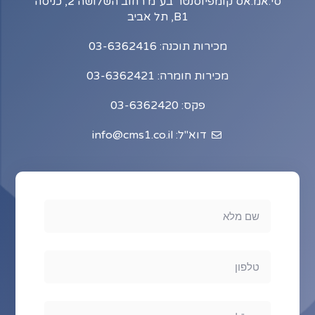
סי.אמ.אס קומפיוסנטר בע"מ רחוב השלושה 2, כניסה
B1, תל אביב
מכירות תוכנה: 03-6362416
מכירות חומרה: 03-6362421
פקס: 03-6362420
דוא"ל: info@cms1.co.il