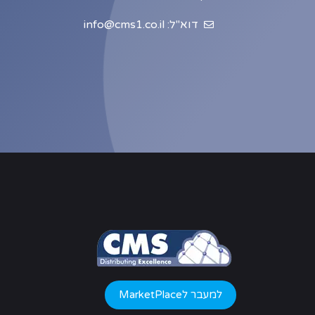
דוא"ל: info@cms1.co.il
למעבר לMarketPlace