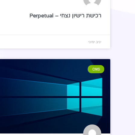
רכישת רישיון נצחי – Perpetual
יניב ימיני
CMS