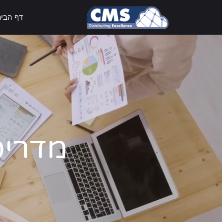
דף הבי
מדריכי rket Place