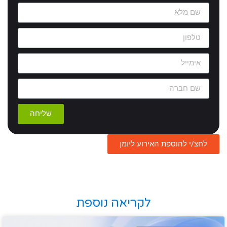
שליחה
לחצ/י להוספת האירוע ליומן
לקריאה נוספת