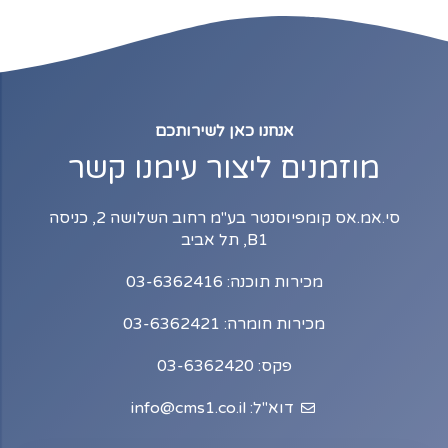
אנחנו כאן לשירותכם
מוזמנים ליצור עימנו קשר
סי.אמ.אס קומפיוסנטר בע"מ רחוב השלושה 2, כניסה
B1, תל אביב
מכירות תוכנה: 03-6362416
מכירות חומרה: 03-6362421
פקס: 03-6362420
דוא"ל: info@cms1.co.il