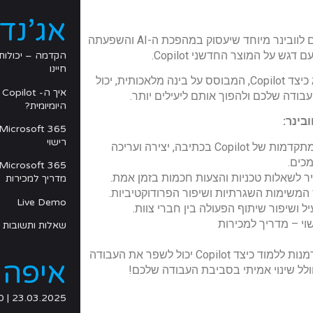
אג’נד
אנו נרגשים להזמינכם לוובינר מיוחד שיעסוק במהפכת ה-AI והשפעתה
גש על המוצר החדשני Copilot.
חיינו
במהלך הוובינר נציג כיצד Copilot, המבוסס על בינה מלאכותית, יכול
א
בודה שלכם ולהפוך אותם ליעילים יותר.
היומיומית?
בינר:
רישוי
יכולות ה-AI המתקדמות של Copilot בכתיבה, יצירה ועריכה
כים.
ר לשאלות טכניות והצעות חכמות בזמן אמת.
מדריך למכירות
משימות השגרתיות ושיפור הפרודוקטיביות.
Live Demo
ל ושיפור שיתוף הפעולה בין חברי צוות.
י – מדריך למכירות
שאלות ותשובות
אל תחמיצו את ההזדמנות ללמוד כיצד Copilot יכול לשפר את העבודה
איפה 
ולל שינוי אמיתי בסביבת העבודה שלכם!
23.03.2025 | 10:00-11:00