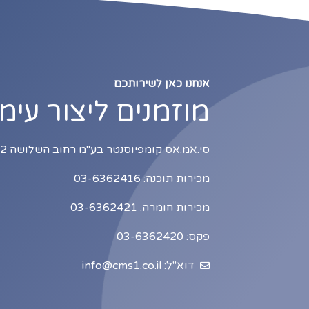
אנחנו כאן לשירותכם
מוזמנים ליצור עימ
סי.אמ.אס קומפיוסנטר בע"מ רחוב השלושה 2, כניסה B1, תל אביב
מכירות תוכנה: 03-6362416
מכירות חומרה: 03-6362421
פקס: 03-6362420
דוא"ל: info@cms1.co.il