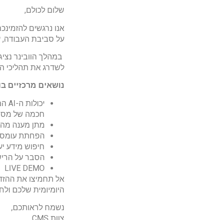
שלום לכולם,
על סביבת העבודה, עם ד
לשדרג את תהליכי הע
נושאים מרכזיים בוו
חכמה של מסמ
מתן מענה מהי
הפחתת עומס ה
חיפוש מידע יעי
הסבר על הרישו
LIVE DEMO
היומיומית שלכם ולח
נשמח לראותכם,
צוות CMS