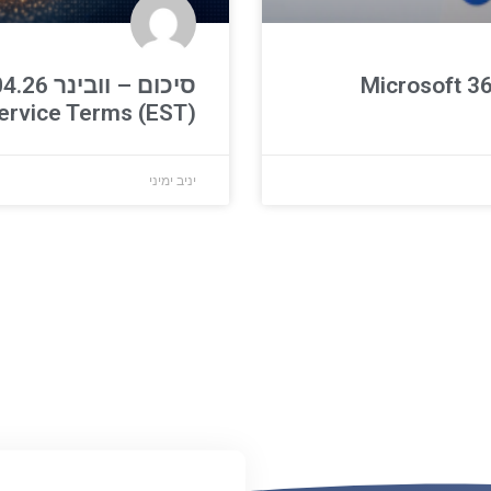
סיכום – וובינ
ervice Terms (EST)
יניב ימיני