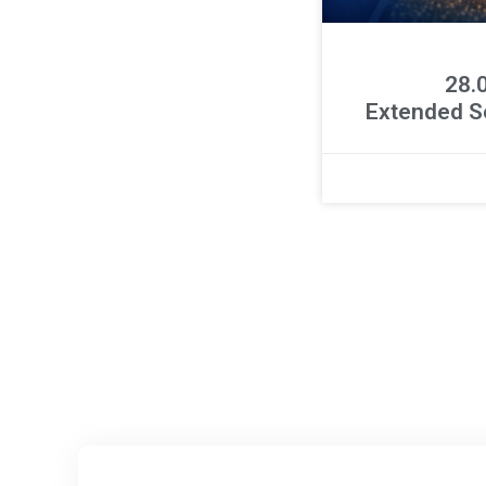
ר 28.04.26
Extended S