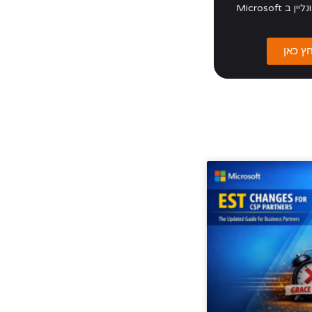
הסדנה תועבר אונליין ב Microsoft
ץ כאן