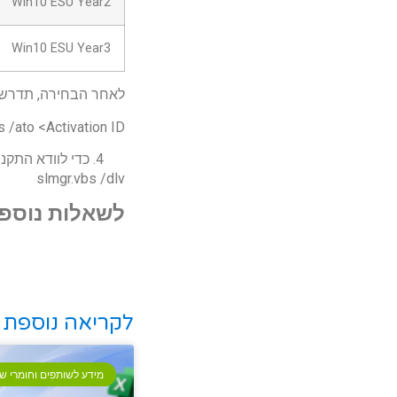
Win10 ESU Year2
Win10 ESU Year3
לאחר הבחירה, תדרשו לחזור לCMD ולרשום 
 /ato <Activation ID>
כדי לוודא התקנה
slmgr.vbs /dlv
לשאלות נוספות
לקריאה נוספת
מידע לשותפים וחומרי שי