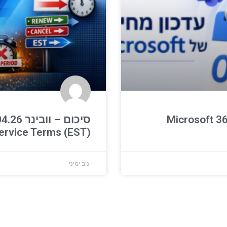
סיכום – וובינ
ervice Terms (EST)
יניב ימיני