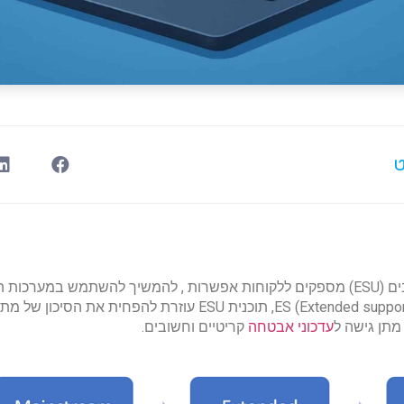
ט
עדכוני אבטחה מורחבים (ESU) מספקים ללקוחות אפשרות , להמשיך להשתמש במערכ
מיקרוסופט לאחר הES (Extended support), תוכנית ESU עוזרת להפחית
מתן גישה ל
עדכוני אבטחה
קריטיים וחשובים.