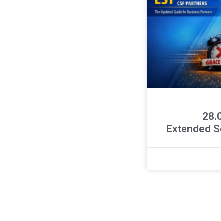
ר 28.04.26
Extended S