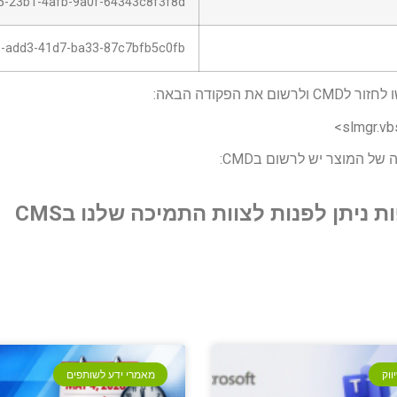
5-23b1-4afb-9a0f-64343c8f3f8d
-add3-41d7-ba33-87c7bfb5c0fb
את הפקודה הבאה:
slmgr.vbs
 של המוצר יש לרשום בCMD:
 ניתן לפנות לצוות התמיכה שלנו בCMS
ווק
מאמרי ידע לשותפים