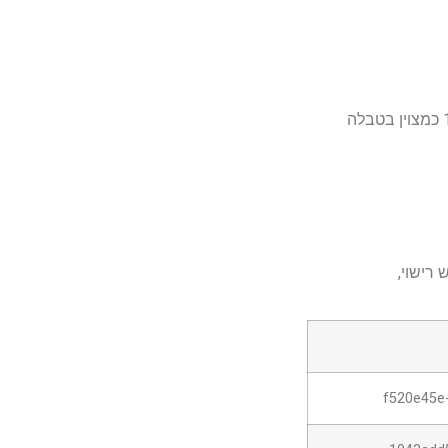
רישוי,
f520e45e