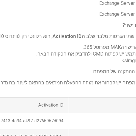
Exchange Server
Exchange Server
ישוי?
ן שתי הגרסות מלבד שלב
ה
Activation ID
, הוא רלוונטי רק לווינדוס 10 כמצוין בטבלה
מפרוטל 365.
CM ולהדביק את הפקודה הבאה:
slmgr
ההתקנה של המפתח.
פתח יש לבחור את מזהה ההפעלה המתאים בהתאם לשנה בה נדרש 
Activation ID
-7413-4a34-a497-d2765967d094