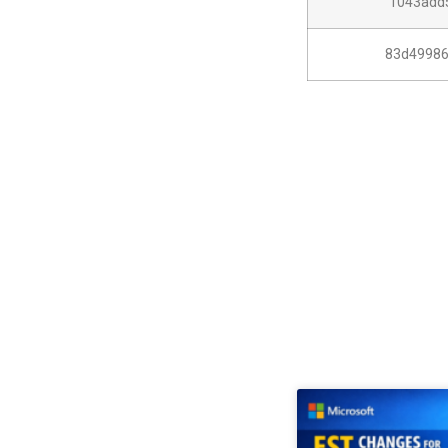
1043add
83d49986