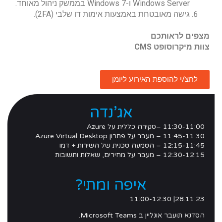
Windows Server ו-Windows 7 בממשק ניהול מאוחד.
גישה מאובטחת באמצעות אימות דו שלבי (2FA).
מצפים לראותכם
צוות מיקרוסופט CMS
לחצ/י להוספת האירוע ליומן
אג’נדה
11:30-11:00 –סקירה כללית על Azure
11:45-11:30 – מעבר על פתרון Azure Virtual Desktop
12:15-11:45 – הטמעה טכנית של השירות + דמו
12:30-12:15 – מעבר על מחירים, שאלות ותשובות
איפה ומתי?
28.11.23| 11:00-12:30
הסדנא תועבר אונליין ב Microsoft Teams.