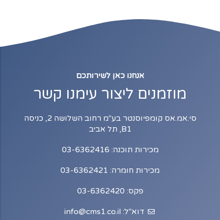
אנחנו כאן לשירותכם
מוזמנים ליצור עימנו קשר
סי.אמ.אס קומפיוסנטר בע"מ רחוב השלושה 2, כניסה
B1, תל אביב
מכירות תוכנה: 03-6362416
מכירות חומרה: 03-6362421
פקס: 03-6362420
דוא"ל: info@cms1.co.il