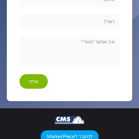
שלח
למעבר לMarketPlace