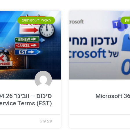
ווק
מאמרי ידע לשותפים
סיכום – וובינ
ervice Terms (EST)
יניב ימיני