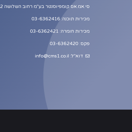
סי.אמ.אס קומפיוסנטר בע"מ רחוב השלושה 2, כניסה B1, תל אביב
מכירות תוכנה: 03-6362416
מכירות חומרה: 03-6362421
פקס: 03-6362420
דוא"ל: info@cms1.co.il