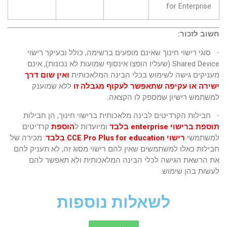
for Enterprise
חשוב לזכור:
סוגי רישוי חינוך שאינם מופעים ברשימה, כולל ובעיקר רישוי
·
Shared Device
(שעליו הופצו אינסוף שמועות לא נכונות), אינם
מעניקים גישה לשימוש בכלי הבינה המלאכותית
ואין שום דרך
ישירה או עקיפה שתאפשר לעקוף מגבלה זו
ללא שמוענק
למשתמש רישיון שמספק לו הקצאה
.
חבילות הקרדיטים לבינה מלאכותית ברישוי חינוך, הן חבילות
·
תוספת ברישוי
enterprise
בלבד
ומיועדות ל
הוספת
קרדיטים
למשתמשי
רישוי
CCE Pro Plus for education
בלבד
. מכירה של
חבילות כאלו למשתמשים שאין להם רישוי מסוג זה, לא תעניק להם
את הרשאת הגישה לכלי הבינה המלאכותית ולא תאפשר להם
לעשות בהן שימוש.
לשאלות נוספות