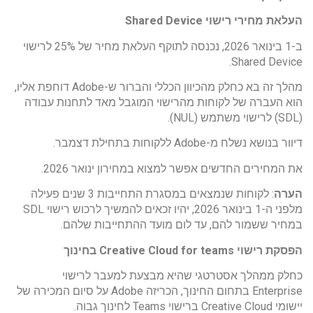
העלאת מחירי רישוי
Shared Device
ב-1 בינואר 2026, נכנסה לתוקף העלאת מחיר של 25% לרישוי
Shared Device.
מהלך זה בא כחלק מהכיוון הכללי והברור ש-Adobe דוחפת אליו,
הוא העברה של לקוחות מהרישוי המוגבל מאד לתחנות עבודה
(SDL) לרישוי משתמש (NUL).
דיוור בנושא נשלח מ-Adobe ללקוחות בתחילת דצמבר.
את המחירים החדשים אפשר למצוא במחירון ינואר 2026.
הערה
: לקוחות שנמצאים במסגרת התחייבות 3 שנים פעילה
מלפני ה-1 בינואר 2026, יהיו זכאים להמשיך לרכוש רישוי SDL
במחיר ששמור להם, עד לום מועד ההתחייבות שלהם.
הפסקת רישוי
eams
Creative Cloud for t
בחינוך
כחלק ממהלך אסטרטגי שהיא מבצעת למעבר לרישוי
Enterprise בתחום החינוך, הכריזה Adobe על סיום המכירה של
יישומי Creative Cloud ברישוי Teams לחינוך גבוה.