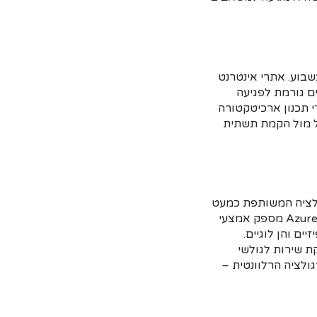
גון הוא השאיפה לספק גישה למידע 24 שעות ביממה, 7 ימים בשבוע. אתרי אינטרנט
ים גורמת לפגיעה
י תכנון ארכיטקטורה
אל מול הקמת תשתית
ות שונות, ממגזר הבריאות עד המגזר הפיננסי. GDPR הנה רגולציה המשותפת כמעט
לכל עסק, מכל מגזר. בשימוש נכון בענן, ניתן להגיע לעמידה בתקנים שונים, ללא מאמץ רב. Azure מספק אמצעי
ים והן לוגיים.
שתית המספקת שירות לגולשי
לציה הרלוונטית –