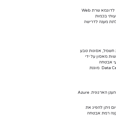
פתרון ענני טוב מאפשר לארגון להגדיל ולהקטין את משאבי המחשוב באופן דינמי. אם ניקח לדוגמא שרת Web
ן משמעותי בכמות
לתת מענה לדרישה
. הפסקות חשמל, אסונות טבע
שות מאסון על ידי
עי אבטחה
מהמתקדמים בעולם, החל משומרים חמושים, ועד חיישנים מתקדמים – התשתית ב-Data Centers מוגנת
ניתן לצפות באופן מרוכז בכל הקשור לאבטחת מידע בסביבת הענן הארגונית. Azure
ם ניתן להפיג את
מקנה רמת אבטחה