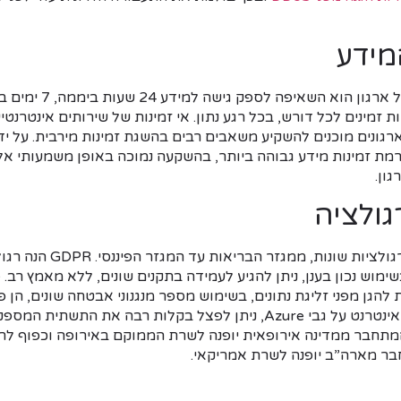
מידע
עקרון בסיסי וחשוב בכל אר
ות זמינים לכל דורש, בכל רגע נתון. אי זמינות של שירותים אינטרנטי
רגונים מוכנים להשקיע משאבים רבים בהשגת זמינות מירבית. על יד
יג רמת זמינות מידע גבוהה ביותר, בהשקעה נמוכה באופן משמעותי 
ון.
גולציה
ארגונים רבים נתונים לרגולצי
גן מפני זליגת נתונים, בשימוש מספר מנגנוני אבטחה שונים, הן פיזי
לדוגמא, באחסון אתר אינטרנט על גבי Azure, ניתן לפצל בקלות רבה את הת
חבר ממדינה אירופאית יופנה לשרת הממוקם באירופה וכפוף לרגו
 מארה”ב יופנה לשרת אמריקאי.