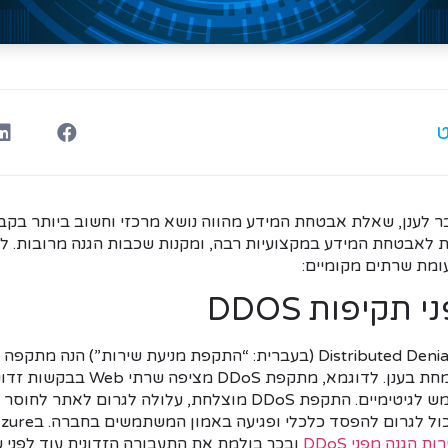
ט
ר לענן, שאלת אבטחת המידע מהווה נושא מרכזי וחשוב ביותר בק
ומת שרתים מקומיים:
תקיפות DDOS
או Distributed Denial of Service (בעברית: “התקפת מניעת שירות”) הנה
במשך שנים רבות, הצומחת בענן. לדוגמא, מת
להגיב לבקשות ממשתמש לגיטימיים. התקפת DDoS מוצלחת, עלולה לגר
 הגנה מפני DDoS
ובכך בולמת את התעבורה הזדונית עוד לפני