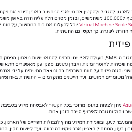
שנותן שירות באופן שוטף ל100,000 משתמשים, ובזמן מסוים חלה עליה חדה באופ
Virtual Machine Scale S
יוכל להעלות את כוח המחשוב, על מנת 
חוזרת לשגרה, כך תקטן גם התשתית.
יזית
חברות רבות, בעיקר ממגזר ה-SMB, מעולם לא יישמו תכנית להתאוששות מאסון
בות שכיחות לחוסר זמינות ואבדן נתונים. ספקי ענן מאפשרים התאוש
משני והגנה פיזית על חוות השרתים בה נמצאת התשתית על ידי אמצ
Azur
עבר לענן, ובשמירת המידע מחוץ לגבולות הפיזיים של הארגון. כיו
כון בענן, המתחיל באפיון ארכיטקטורה נכונה, ועד ליישום תקין, ה