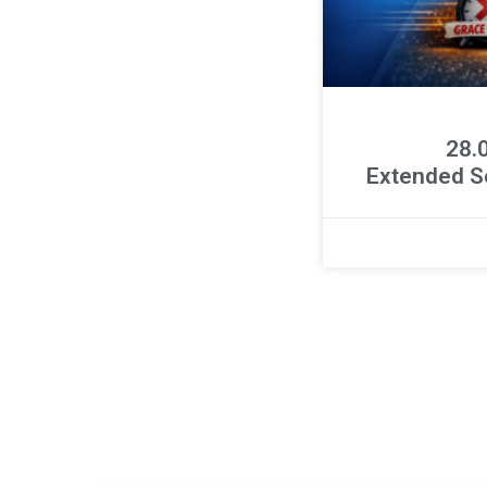
ר 28.04.26
Extended S