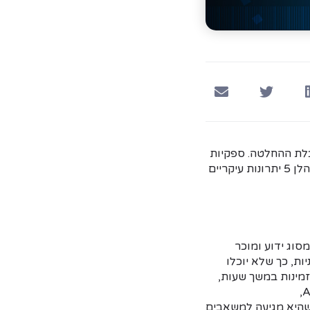
בלת ההחלטה. ספקיות
הענן הגדולות מתייחסות לאבטחת המידע במקצועיות רבה, ומקנות שכבות הגנה מרובות. להלן 5 יתרונות עיקריים
 מתקפה מסוג ידוע ומוכר
קפת DDoS מציפה שרתי Web בבקשות זדוניות, כך שלא יוכלו
ום לאתר לחוסר זמינות במשך שעות,
או אפילו ימים. דבר שיכול לגרום להפסד כלכלי ופגיעה באמון המשתמשים בחברה. בAzure,
 שהיא מגיעה למשאבים