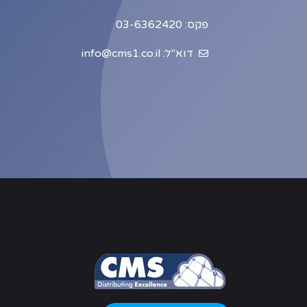
פקס: 03-6362420
דוא"ל: info@cms1.co.il