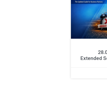
ר 28.04.26
Extended S