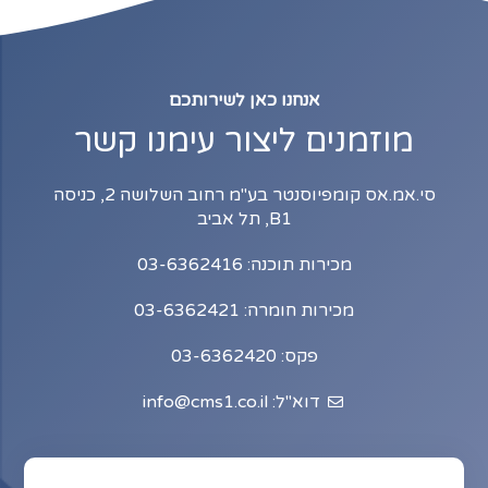
אנחנו כאן לשירותכם
מוזמנים ליצור עימנו קשר
סי.אמ.אס קומפיוסנטר בע"מ רחוב השלושה 2, כניסה
B1, תל אביב
מכירות תוכנה: 03-6362416
מכירות חומרה: 03-6362421
פקס: 03-6362420
דוא"ל: info@cms1.co.il