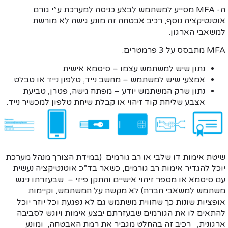
ה- MFA מסייע למשתמש לבצע כניסה למערכת ע”י גורם
אוטנטיקציה נוסף, רכיב אבטחה זה מונע גישה לא מורשת
למשאבי הארגון.
MFA מתבסס על 3 פרמטרים:
נתון שיש למשתמש עצמו – סיסמא אישית
אמצעי שיש למשתמש – מחשב נייד, טלפון נייד או טבלט.
נתון שרק המשתמש יודע – מפתח גישה, פטרן, טביעת
אצבע שליחת קוד זיהוי או קבלת שיחת טלפון למכשיר נייד.
שיטת אימות דו שלבי או רב גורמים (במידת הצורך מנהל מערכת
יוכל להגדיר אימות רב גורמים, כשאר בד”כ אוטנטיקציה נעשית
עם סיסמא או מספר זיהוי אישיים והתקן פיזי – שבעזרתו ניגש
משתמש למשאבי חברה) לא מקשה על המשתמש, וקיימות
אופציות שונות כך שחווית משתמש גם לא נפגעת וכל יוזר יוכל
להתאים לו את הגורמים שבעזרתם יבצע אימות ויוגש לסביבה
ארגונית, רכיב זה בהחלט מגביר את רמת האבטחה, ומונע