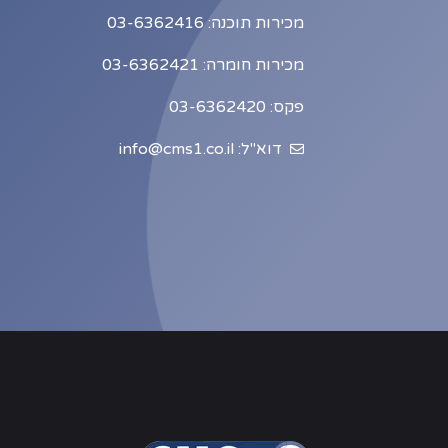
מכירות תוכנה: 03-6362416
מכירות חומרה: 03-6362421
פקס: 03-6362420
דוא"ל: info@cms1.co.il