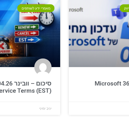
ווק
מאמרי ידע לשותפים
סיכום – וובינ
ervice Terms (EST)
יניב ימיני