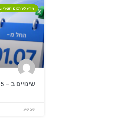
מידע לשותפים וחומרי שי
שינויים ב – Microsoft 365
יניב ימיני