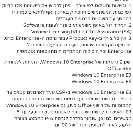
תשלום לפי צורך – ניתן לרכוש את רישיונות אלו בדיוק
שתמשים הנוכחית בארגון ואף להתאים כמות זו
נויים בכמויות העובדים.
Software
Ass
בתכנית
Volume Licensing (VL)
.
Product Key
עבור גרסת ה-
Enterprise
. ברגע
ת רישיונות, מערכת ההפעלה הופכת ל-
כל היכולות המתקדמות מתווספות אוטמטית.
ישנן 2 גרסאות של Windows 10 Enterprise, הזמינות ללקוחות
Windows 10 En
Windows 10 En
Windows 10 En
CSP
נועד לארגונים קטנים עד
משתמש אחד ועד מאות משתמשים. כמו ההתקנות
 רישוי
Office
בענן, גם
Windows 10 Enterprise
מאפשרת למשתמש הסופי להשתמש בשדרוג על עד 5
 כן, שנמוך בחזרה לגרסת
Pro
מתבצע בצורה
ופת חסד” של 90 יום.