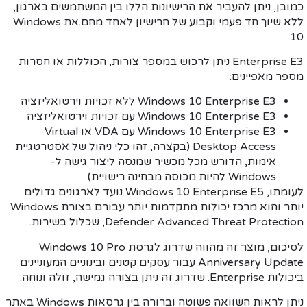
להעביר את הרישיונות הללו בין המשתמשים בארגון,
ללא שיוך חד פעמי וקבוע של הרישיון לאחד מהם.את Windows
Enterprise E3 ניתן לרכוש במספר צורות, הכוללות או חסרות
ם:
Windows 10 En ללא זכויות וירטואליזציה
Windows 10 En עם זכויות וירטואליזציה
Windows 10 Enterprise E3 עם VDA או Virtual
Desktop Access (בקצרה, זהו כלי ניהול של אסטרטגיית
 הדורש מכל מכשיר שמנסה ליצור גישה ל-
ינה רישויית)
לעומתו, Windows 10 Enterprise E5 נועד לארגונים גדולים
יותר והוא מרכז יכולות מתקדמות יותר עבורם בצורת Windows
Defender Advanced Th, שכלול בשירות.
ר זה מהווה שדרוג לגרסת
Windows 10 Pro
Anniver
עבור עסקים קטנים ובינוניים המעוניינים
Enterp
. שדרוג זה ניתן בצורה גמישה, זולה ונוחה.
ניתן לראות השוואה פשוטה וברורה בין גרסאות Windows באתר