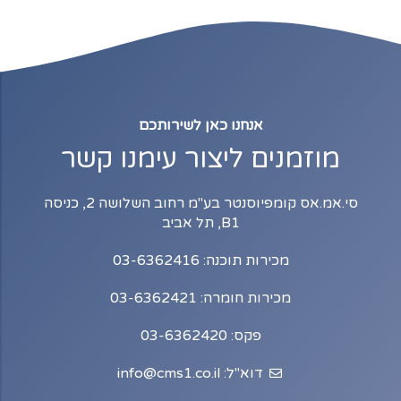
אנחנו כאן לשירותכם
מוזמנים ליצור עימנו קשר
סי.אמ.אס קומפיוסנטר בע"מ רחוב השלושה 2, כניסה
B1, תל אביב
מכירות תוכנה: 03-6362416
מכירות חומרה: 03-6362421
פקס: 03-6362420
דוא"ל: info@cms1.co.il