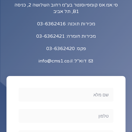
סי.אמ.אס קומפיוסנטר בע"מ רחוב השלושה 2, כניסה
B1, תל אביב
מכירות תוכנה: 03-6362416
מכירות חומרה: 03-6362421
פקס: 03-6362420
דוא"ל: info@cms1.co.il