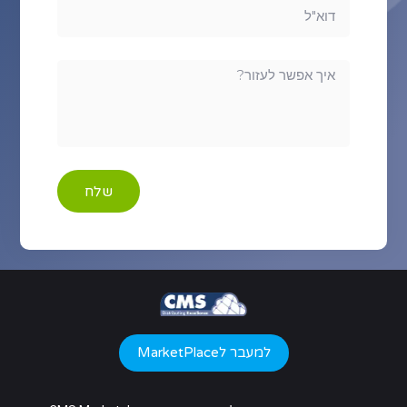
שלח
למעבר לMarketPlace