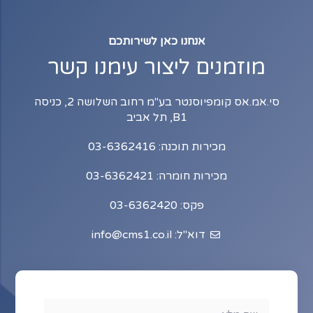
אנחנו כאן לשירותכם
מוזמנים ליצור עימנו קשר
סי.אמ.אס קומפיוסנטר בע"מ רחוב השלושה 2, כניסה
B1, תל אביב
מכירות תוכנה: 03-6362416
מכירות חומרה: 03-6362421
פקס: 03-6362420
דוא"ל: info@cms1.co.il