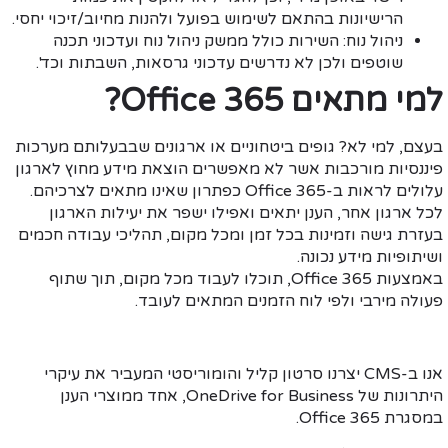
הרישיונות בהתאם לשימוש בפועל ולהנות מחיוב/זיכוי יחסי.
ניהול נוח:
השירות כולל ממשק ניהול נוח ועדכוני תכנה
שוטפים ולכן לא נדרשים עדכוני גרסאות, השבתות וכד'.
למי מתאים
Office 365
?
בעצם, למי לא? גופים ביטחוניים או ארגונים שבבעלותם מערכות
פיננסיות מורכבות אשר לא מאפשרים הוצאת מידע מחוץ לארגון
עלולים לראות ב-Office 365 כפתרון שאינו מתאים לצרכיהם.
לכל ארגון אחר, הענן יתאים ואפילו ישפר את יעילות הארגון
בעזרת גישה וזמינות בכל זמן ומכל מקום, תהליכי עבודה חכמים
ושיתופיות מידע נכונה.
באמצעות Office 365, תוכלו לעבוד מכל מקום, תוך שתוף
פעולה מירבי ולפי לוח הזמנים המתאים לעובד.
אנו ב-CMS יצרנו סרטון קליל והומוריסטי המעביר את עיקרי
היתרונות של OneDrive for Business, אחד ממוצרי הענן
במסגרת Office 365.