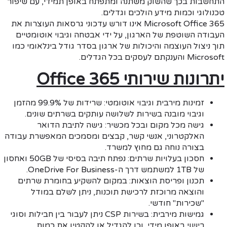
התחשבות בכך שהשוק משתנה ומתפתח באופן תמידי, עם שיפור
טכנולוגי וכמות מידע הולכים וגדלים.
Microsoft Office 365 אינו דורש עדכוני גרסאות העוצרות את
העבודה השוטפת של הארגון, על ידי אבטחה וגיבוי אוטומטיים
תוך ניצול העוצמה והיכולות של ארגון בסדר גודל בינלאומי כמו
Microsoft והענקתם לעסקים בכל הגדלים.
יתרונות שירותי
Office 365
זמינות מירבית וגיבוי אוטומטי:
שרידות של 99.9% מהזמן
וגיבוי מובנה בשירות לשלושה עותקים בשרתים שונים.
גישה מכל מקום ובכל מכשיר:
גישה לתיבת הדואר
האלקטרוני, אנשי קשר, קבצים ומסמכים המאפשרת עבודה
בצורה נוחה גם מחוץ למשרד.
חסכון בעלויות שרתים:
נפתח תיבה בסיסי של 50GB ואחסון
של 1TB למשתמש דרך ה-OneDrive For Business.
תכנון ופריסת הוצאות:
במקום להשקיע בחומרת שרתים
והוצאה מרוכזת לרכישת תוכנות, ניתן לשלם במודל
"שכירות" חודשי.
גמישות מירבית:
בשירות CSP ניתן לעבור בין חבילות וסוגי
רישוי באופן מידי, וכן להגדיל או להקטין את כמות