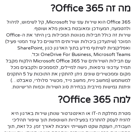
מה זה
Office 365
?
Office 365 הוא שירות ענני של Microsoft, קל לשימוש, לניהול
ולהטמעה, המעודכן ומאובטח באופן מלא ושוטף.
שירות זה כולל חבילות מגוונות המכילות בין היתר את ה-Office
המוכר (שיתעדכן ביכולות ושירותים חדשניים כל עוד המנוי פעיל)
ואפליקציות לשיתוף מידע בתוך הארגון כגון SharePoint,
OneDrive For Business, Microsoft Teams וכד'.
עם חבילות השירותים של Microsoft Office 365 הלקוח מקבל
תמיד עדכוני גרסאות, גישה למיילים, למסמכים ולקבצים מכל
מקום וממכשירים שונים. ניתן להתקין את התוכנות על 5 התקנים
למשתמש (מחשב נייח, מחשב נייד, מכשיר סלולרי, טאבלט…)
וניתנת גמישות מירבית בבחירת סוג השירות וכמות הרישיונות.
למה
Office 365
?
מטרת מחלקת ה-IT או האינטגרטור שנותן שירות בארגון היא
להניח לעסק להתרכז בפעילויות השוטפות תוך שיפור תהליכי
העבודה, הענקת שקט תעשייתי ויציבות לאורך זמן. כל זאת, תוך