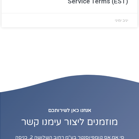
Service Terms (EST)
יניב ימיני
אנחנו כאן לשירותכם
מוזמנים ליצור עימנו קשר
סי.אמ.אס קומפיוסנטר בע"מ רחוב השלושה 2, כניסה