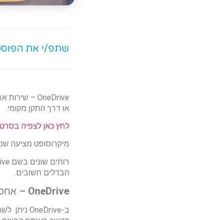
שתפ/י את הפוס
OneDrive – 
או דרך התקן מקומי.
לחץ כאן לצפיה בסרטוני הס
מיקרוסופט מציעה שני
הבדלים חשובים.
OneDrive
– אחסון איש
ב-neDrive