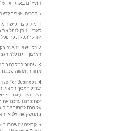
המיילים בארגון וליי
5 דברים שצריך לדעת על שירות OneDrive For Business :
לארגון. ניתן לנהל את
יחדל לתפקד, כך נוכל 
2. כל שינוי שנעשה 
הארגון – גם ללא הגבל
אחורה, מהווה שכבת גיבוי 
יסתנכרנו ויעדכנו את 
על מנת לחסוך שטח אח
בממשק Online או הועלו לשם ניתן לסנכרן אל המחשב כך שיופיעו בחיפוש של המחשב.