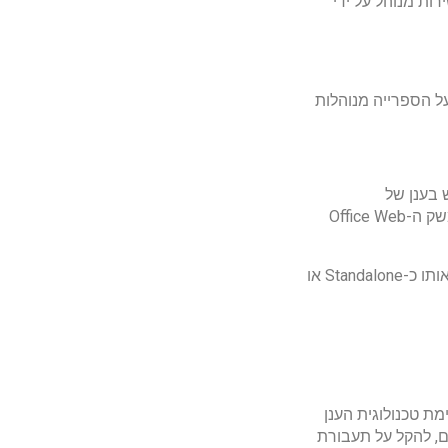
ות מנוהל על ידי
אות על הספרייה מנוהלות
קומיים לשטח אחסון בגודל 1TB למשתמש בענן של
מיקרוסופט. OneDrive For Business מאפשר עבודה מכל מקום ומכל מכשיר באמצעות ממשק ה-Office Web
OneDrive For Business הוא חלק ממגוון מוצרי Office 365 המוצעים לעסקים, וניתן לרכוש אותו כ-Standalone או
וך רתימת טכנולוגית הענן
לחסוך זמן עבודה ומשאבים, להקל על תעבורת