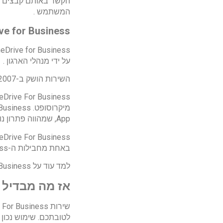
הקשר באותם קבצים שה
המשתמש .
ve for Business
על ידי מנהלי הארגון .
השירות הושק ב-2007, בעבר נקרא Microsoft SkyDrive ו-Windows Live SkyDrive, .
App, שמהווה פתרון נוח ליצירת ועריכת מסמכים On The Go.
באחת מחבילות ה-Business או ה-Enterprise.
למד עוד על OneDrive for Business
אז מה מבדיל 