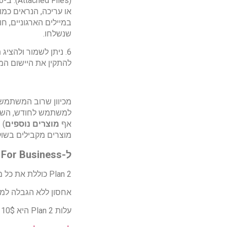
או עריכה, הנראים כמו
במיילים הארגוניים, 
שנשלחו.
6. ניתן לשמור ולהציג תצוגה מקדימה של
להתקין את היישום המ
למשתמש לחודש, השד
אף
מוצרים נוספים
)
י
מוצרים מקבילים בשוק. (שע
ל-OneDrive For Business יש 2 גרסאות:
Plan 2 כוללת את כל מה שפורט למעלה אך משדרגת חלק מתכונות השירות:
אחסון ללא הגבלה למשתמש,
עלות Plan 2 היא 10$ ללקוח הסופי.