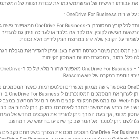
על את עבודתו האישית של המשתמש כמו את עבודת הצוות של המשתמ
1. ניתן ליצור קישור מיוחד לכל קובץ המסונכרן 
 הרשאות הגישה לקובץ, אם לקריאה בלבד או לעריכה וניתן גם להגדיר 
לשמור על הקובץ שלא יגיע במרוצת הזמן לידיים הלא נכונות.
בקובץ המסונכרן נשמר כגרסה חדשה בענן וניתן להגדיר את מגבלת הגר
ה כלל. כמובן, במסגרת כמויות האחסון הקיימות.
נוספת במקרה של Ransomware.
4. OneDrive For Business מאפשר גישה ממגוון מכשירים ופלטפורמות, כאשר המ
לגודל המסך המציג. נית
השינויים ברגע שהמחשב יתחבר לאינטרנט. כמו כן, ניתן לבחור אלו ק
סון מקומי, אך בעת הצורך ניתן להוריד את הקבצים מחדש אל המחשב
5. קבצים שנשמרו ב-OneDrive For Business חוסכים מכם את הצורך בשליחתם