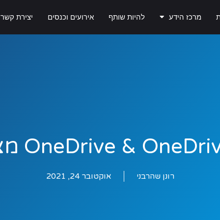
ת
מרכז הידע
להיות שותף
אירועים וכנסים
יצירת קשר
OneDrive & O מצא את ההבדלים
רונן שהרבני
אוקטובר 24, 2021