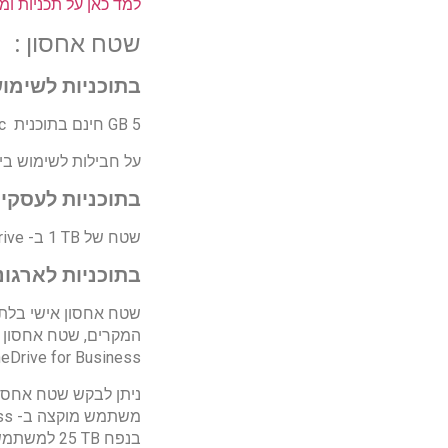
למד כאן על תכניות ומ
שטח אחסון :
בתוכניות לשימוש
5 GB חינם בתוכנית OneDrive Basic , ובתשלום עבור אחסון גדול יותר ותכונות מתקדמות .
על חבילות לשימוש בי
בתוכניות לעסקים
שטח של ‎1 TB ב- OneDrive לאחסון ושיתוף של קבצים
בתוכניות לארגונים : E5 / Microsoft 365 E3
שטח אחסון אישי בלתי
OneDrive for Business, אשר מנהלי המערכת יוכלו להגדיל ל- ‎5 TB לכ
בנפח ‎25 TB למשתמשים בודדים.