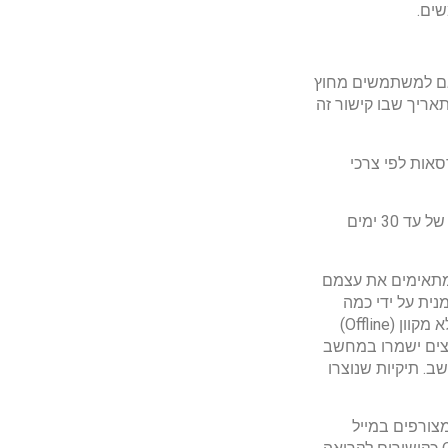
שים.
ב-OneDrive For Business המאפשר גישה גם למשתמשים מחוץ
תאריך שבו קישור זה
סאות לפי צרכי
3. שחזור במקרה כופר – OneDrive For Business מאפשר שחזור מלא של כל ה-OneDrive של עד 30 ימים
סמכים מתאימים את עצמם
ן לערוך את המסמכים המסונכרנים ל-OneDrive For Business בו זמנית על ידי כמה
משתמשים, גם בממשק ה-Web וגם בממשק המקומי. קבצים השמורים על המחשב במצב לא מקוון (Offline)
בצים ישמרו במחשב
. תיקיות שנוצרו
 כקבצים מצורפים במייל