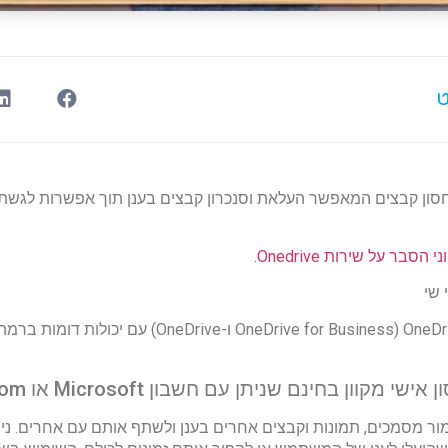
ט
שירות אחסון קבצים המאפשר העלאת וסנכרון קבצים בענן תוך אפשרות לגש
בר על שירות Onedrive.
 שי
רותים שונים בשם OneDrive (OneDrive for Business ו-neDrive
י מקוון בחינם שניתן עם חשבון Microsoft או Outlook.com.
O ניתן לשמור מסמכים, תמונות וקבצים אחרים בענן ולשתף אותם עם אחרים. 