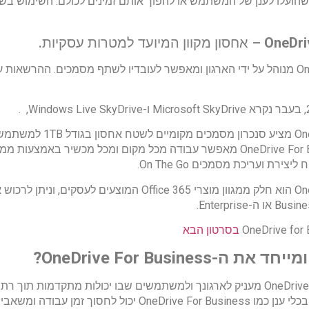
ועלו לענן של המשתמש או להפוך אותם זמינים לכולם. השימוש בשיר
OneDri
– אחסון מקוון המיועד למטרות עסקיות.
OneDrive for Business מנוהל על ידי הארגון ומאפשר לעובדיו לשתף מסמכים. ההרש
OneDrive For Business מציע סנכרון מסמכים מ
בסרטון הבא
ומייחד את ה-
OneDrive For Business?
שירות OneDrive For Business מעניק לארגונך ולמשתמשים שבו יכולות מתקדמות ת
לטובתכם. שימוש נכון בכלי ענן כמו OneDrive For Business יכול 