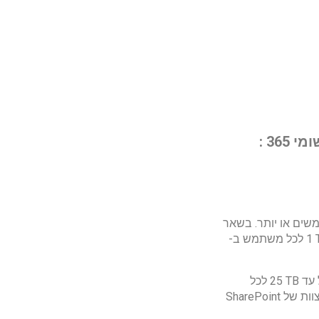
 365 :
שים או יותר. בשאר
המקרים, שטח אחסון של ‎1 TB לכל משתמש. ‏Microsoft תספק בתחילה שטח אחסון של ‎1 TB לכל משתמש ב-
ניתן לבקש שטח אחסון נוסף על-ידי פנייה למחלקת התמיכה של Microsoft‏. שטח אחסון של עד ‎25 TB לכל
משתמש מוקצה ב- OneDrive for Business‏. מעבר ל- ‎25 TB, שטח האחסון מוקצה כאתרי צוות של SharePoint