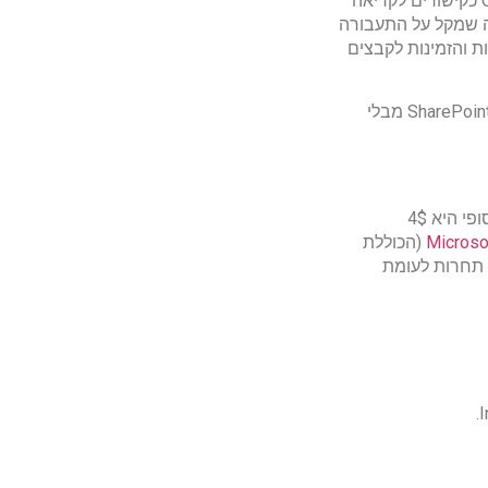
(Attached Files). ב-Outlook 2016 ניתן להוסיף קבצים שנשמרו ב-OneDrive For Business כקישורים לקריאה
מה שמקל על התעבורה
 והזמינות לקבצים
ב – OneDrive כמו ב SharePoint &Teams מבלי
מכיוון שרוב המשתמשים ב-Office 365 רוכשים Exchange Online Plan 1, שעלותו ללקוח הסופי היא 4$
Microso
(הכוללת
 תחרות לעומת