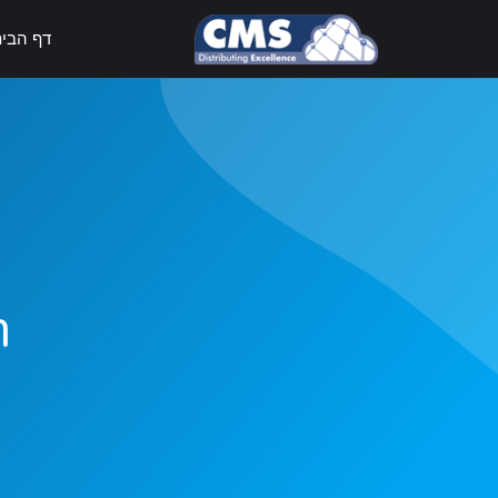
דף הבי
ח