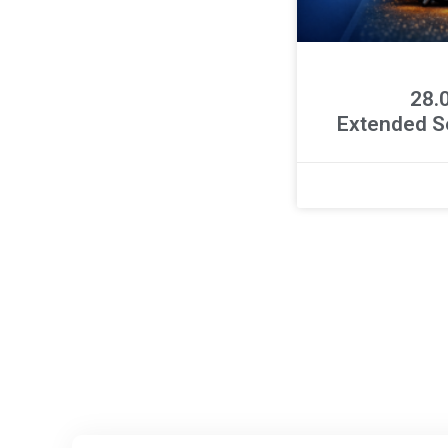
ר 28.04.26
Extended S