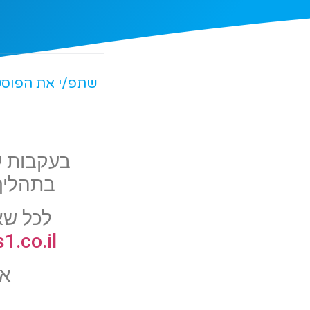
שתפ/י את הפוס
בתהליך 
לכל שא
.co.il
אנ