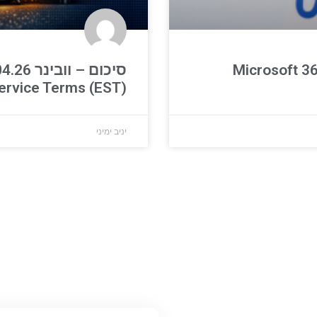
סיכום – וובינ
ervice Terms (EST)
יניב ימיני