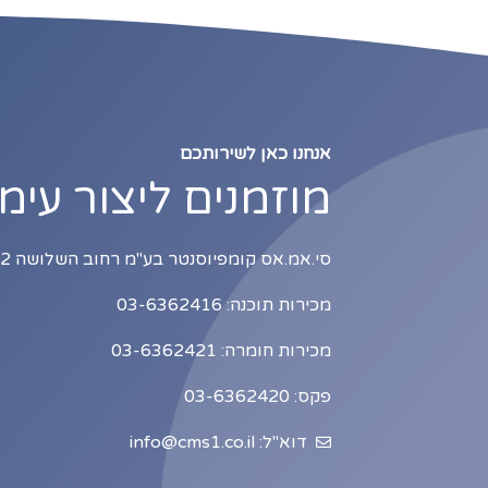
אנחנו כאן לשירותכם
מוזמנים ליצור עימ
סי.אמ.אס קומפיוסנטר בע"מ רחוב השלושה 2, כניסה B1, תל אביב
מכירות תוכנה: 03-6362416
מכירות חומרה: 03-6362421
פקס: 03-6362420
דוא"ל: info@cms1.co.il